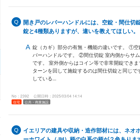
開き戸のレバーハンドルには、空錠・間仕切
錠と4種類ありますが、違いを教えてほしい。
錠（カギ）部分の有無・機能の違いです。 ①空
バーハンドルです。 ②間仕切錠 室内側からサ
です。 室外側からはコイン等で非常開錠できま
ターンを回して施錠するのは間仕切錠と同じで
している...
No：2392
公開日時：2025/03/04 14:14
住宅
公共・商業施設
イエリアの建具や収納・造作部材には、ネオホ
ーホワイト（JH）柄の白系の柄が２色ありま