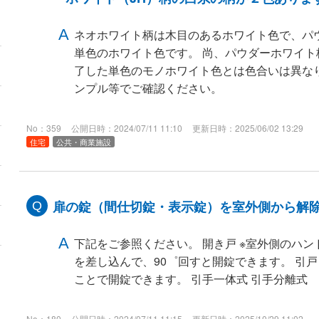
ネオホワイト柄は木目のあるホワイト色で、パ
単色のホワイト色です。 尚、パウダーホワイト柄
了した単色のモノホワイト色とは色合いは異な
ンプル等でご確認ください。
No：359
公開日時：2024/07/11 11:10
更新日時：2025/06/02 13:29
住宅
公共・商業施設
扉の錠（間仕切錠・表示錠）を室外側から解
下記をご参照ください。 開き戸 ※室外側のハ
を差し込んで、90゜回すと開錠できます。 引戸
ことで開錠できます。 引手一体式 引手分離式
No：180
公開日時：2024/07/11 11:15
更新日時：2025/10/29 11:02