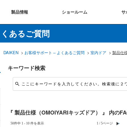
製品
情報
ショー
ルーム
サ
よくあるご質問
DAIKEN
>
お客様サポート – よくあるご質問
>
室内ドア
>
製品仕
キーワード検索
『 製品仕様（OMOIYARIキッズドア） 』 内のFA
50件中 1 - 10 件を表示
≪
1 / 5ページ
≫