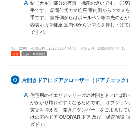
錠（カギ）部分の有無・機能の違いです。 ①空
手です。 ②間仕切カマ錠座 室内側からツマミ
手です。 室外側からはボールペン等の先のと
③表示カマ錠座 室内側からツマミを押し下げ
ですが...
No：2393
公開日時：2025/03/04 14:15
更新日時：2025/03/04 14:15
住宅
公共・商業施設
片開きドアにドアクローザー（ドアチェック
住宅用のイエリアシリーズの片開きドアには取
がかかり壊れやすくなるためです。 オプショ
突音を抑える「開き戸ダンパー」をご用意して
けの室内ドア OMOIYARIドア 及び、保育施設向
ズドア...