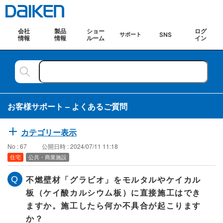
会社
製品
ショー
ログ
SNS
サポート
情報
情報
ルーム
イン
お客様サポート – よくあるご質問
カテゴリー表示
No : 67
公開日時 : 2024/07/11 11:18
住宅
公共・商業施設
不燃壁材「グラビオ」をモルタルやケイカル
板（ケイ酸カルシウム板）に直接施工はでき
ますか。施工したら何か不具合が起こります
か？