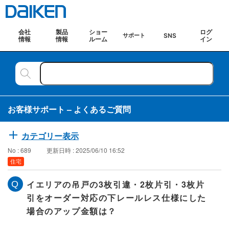
会社
製品
ショー
ログ
SNS
サポート
情報
情報
ルーム
イン
お客様サポート – よくあるご質問
カテゴリー表示
No : 689
更新日時 : 2025/06/10 16:52
住宅
イエリアの吊戸の3枚引違・2枚片引・3枚片
引をオーダー対応の下レールレス仕様にした
場合のアップ金額は？