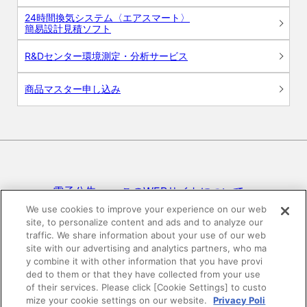
24時間換気システム〈エアスマート〉
簡易設計見積ソフト
R&Dセンター環境測定・分析サービス
商品マスター申し込み
電子公告
このWEBサイトについて
We use cookies to improve your experience on our web
site, to personalize content and ads and to analyze our
プライバシーポリシー
traffic. We share information about your use of our web
site with our advertising and analytics partners, who ma
SNSコミュニティガイドライン
サイトマップ
y combine it with other information that you have provi
ded to them or that they have collected from your use
of their services. Please click [Cookie Settings] to custo
mize your cookie settings on our website.
Privacy Poli
©DAIKEN Corporation All Rights Reserved.