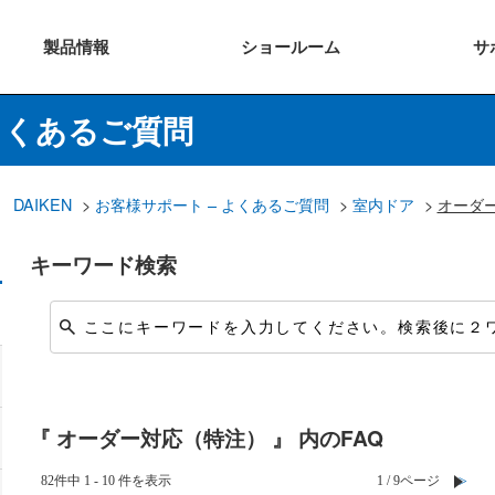
製品
情報
ショー
ルーム
サ
よくあるご質問
DAIKEN
>
お客様サポート – よくあるご質問
>
室内ドア
>
オーダ
キーワード検索
『 オーダー対応（特注） 』 内のFAQ
82件中 1 - 10 件を表示
≪
1 / 9ページ
≫