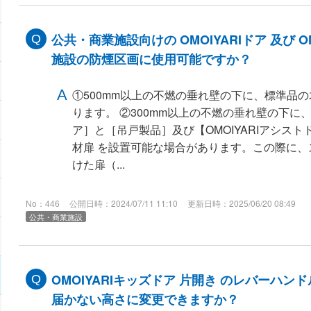
公共・商業施設向けの OMOIYARIドア 及び O
施設の防煙区画に使用可能ですか？
①500mm以上の不燃の垂れ壁の下に、標準品
ります。 ②300mm以上の不燃の垂れ壁の下に、O
ア］と［吊戸製品］及び【OMOIYARIアシス
材扉 を設置可能な場合があります。この際に
けた扉（...
No：446
公開日時：2024/07/11 11:10
更新日時：2025/06/20 08:49
公共・商業施設
OMOIYARIキッズドア 片開き のレバーハ
届かない高さに変更できますか？