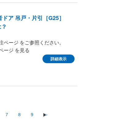
音ドア 吊戸・片引［G25］
は？
注ページ をご参照ください。
ページ を見る
詳細表示
7
8
9
≫