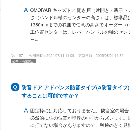
OMOIYARIキッズドア 開き戸（片開き・親子
さ（ハンドル軸のセンターの高さ）は、標準品はF
1350mmまでの範囲で任意の高さでオーダー（
工位置センターは、レバーハンドルの軸のセンタ
～...
No：571
公開日時：2024/07/11 11:09
更新日時：2025/08/01 16:36
公共・商業施設
防音ドア アドバンス防音タイプ(A防音タイプ
することは可能ですか？
固定枠には対応しておりません。 防音室の場
必然的に柱の位置が壁厚の中心からズレます。
に打てない場合がありますので、融通のきく見切