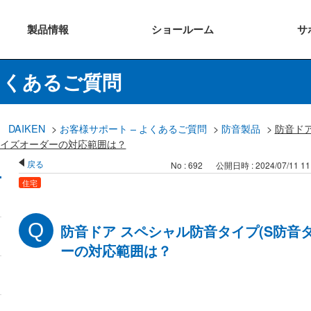
製品
情報
ショー
ルーム
サ
よくあるご質問
DAIKEN
>
お客様サポート – よくあるご質問
>
防音製品
>
防音ドア
サイズオーダーの対応範囲は？
戻る
No : 692
公開日時 : 2024/07/11 11
住宅
防音ドア スペシャル防音タイプ(S防音
ーの対応範囲は？