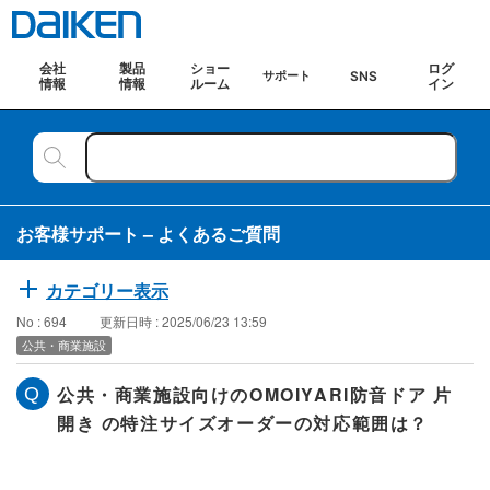
会社
製品
ショー
ログ
SNS
サポート
情報
情報
ルーム
イン
お客様サポート – よくあるご質問
カテゴリー表示
No : 694
更新日時 : 2025/06/23 13:59
公共・商業施設
公共・商業施設向けのOMOIYARI防音ドア 片
開き の特注サイズオーダーの対応範囲は？