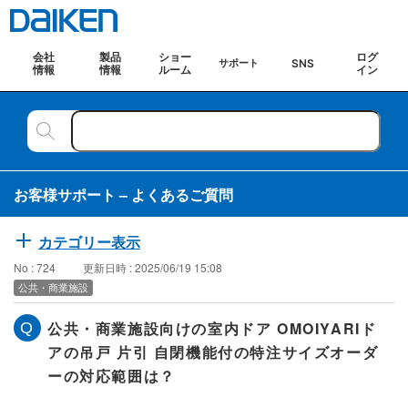
会社
製品
ショー
ログ
SNS
サポート
情報
情報
ルーム
イン
お客様サポート – よくあるご質問
カテゴリー表示
No : 724
更新日時 : 2025/06/19 15:08
公共・商業施設
公共・商業施設向けの室内ドア OMOIYARIド
アの吊戸 片引 自閉機能付の特注サイズオーダ
ーの対応範囲は？