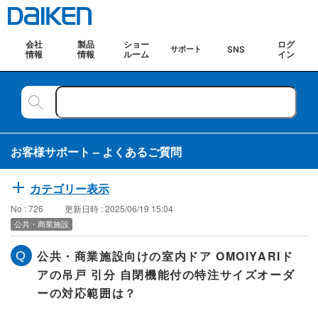
会社
製品
ショー
ログ
SNS
サポート
情報
情報
ルーム
イン
お客様サポート – よくあるご質問
カテゴリー表示
No : 726
更新日時 : 2025/06/19 15:04
公共・商業施設
公共・商業施設向けの室内ドア OMOIYARIド
アの吊戸 引分 自閉機能付の特注サイズオーダ
ーの対応範囲は？