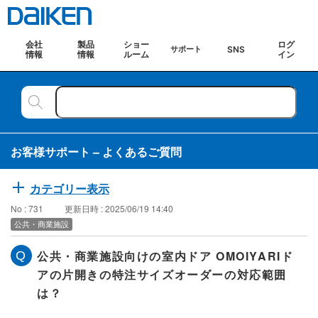
会社
製品
ショー
ログ
SNS
サポート
情報
情報
ルーム
イン
お客様サポート – よくあるご質問
カテゴリー表示
No : 731
更新日時 : 2025/06/19 14:40
公共・商業施設
公共・商業施設向けの室内ドア OMOIYARIド
アの片開きの特注サイズオーダーの対応範囲
は？