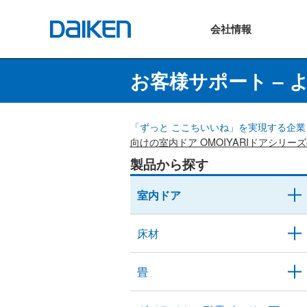
会社
情報
お客様サポート – 
「ずっと ここちいいね」を実現する企業 
向けの室内ドア OMOIYARIドアシリ
製品から探す
室内ドア
床材
畳