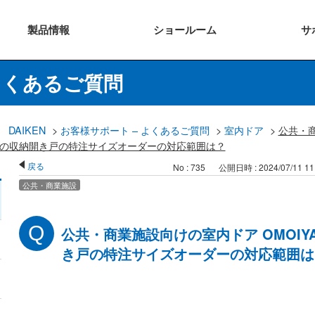
製品
情報
ショー
ルーム
サ
よくあるご質問
DAIKEN
>
お客様サポート – よくあるご質問
>
室内ドア
>
公共・
ーズの収納開き戸の特注サイズオーダーの対応範囲は？
戻る
No : 735
公開日時 : 2024/07/11 11
公共・商業施設
公共・商業施設向けの室内ドア OMOIY
き戸の特注サイズオーダーの対応範囲は