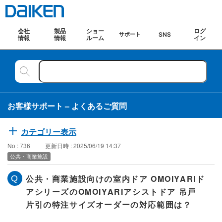
会社
製品
ショー
ログ
SNS
サポート
情報
情報
ルーム
イン
お客様サポート – よくあるご質問
カテゴリー表示
No : 736
更新日時 : 2025/06/19 14:37
公共・商業施設
公共・商業施設向けの室内ドア OMOIYARIド
アシリーズのOMOIYARIアシストドア 吊戸
片引の特注サイズオーダーの対応範囲は？