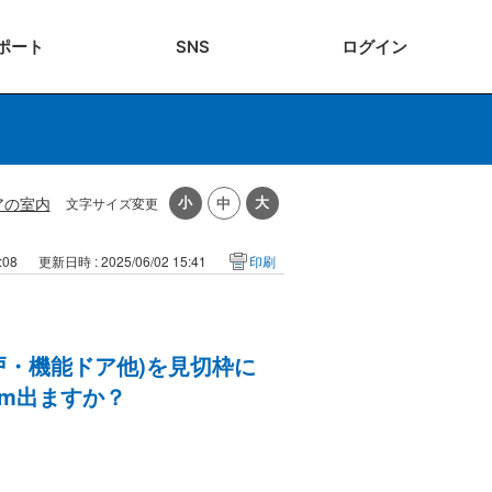
ポート
SNS
ログ
イン
アの室内
文字サイズ変更
:08
更新日時 : 2025/06/02 15:41
印刷
戸・機能ドア他)を見切枠に
m出ますか？