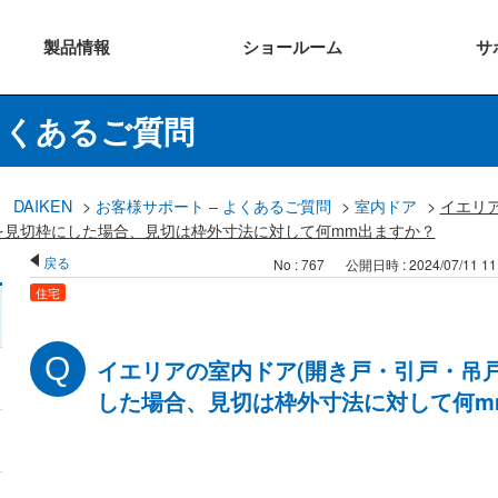
製品
情報
ショー
ルーム
サ
よくあるご質問
DAIKEN
>
お客様サポート – よくあるご質問
>
室内ドア
>
イエリ
を見切枠にした場合、見切は枠外寸法に対して何mm出ますか？
戻る
No : 767
公開日時 : 2024/07/11 11
住宅
イエリアの室内ドア(開き戸・引戸・吊
した場合、見切は枠外寸法に対して何m