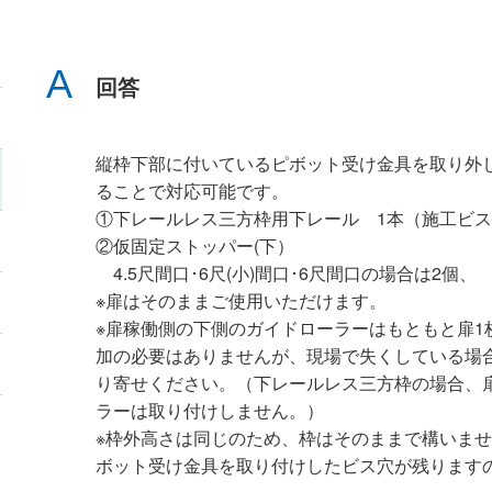
回答
縦枠下部に付いているピボット受け金具を取り外
ることで対応可能です。
①下レールレス三方枠用下レール 1本（施工ビ
②仮固定ストッパー(下）
4.5尺間口･6尺(小)間口･6尺間口の場合は2個、
※扉はそのままご使用いただけます。
※扉稼働側の下側のガイドローラーはもともと扉1
加の必要はありませんが、現場で失くしている場
り寄せください。（下レールレス三方枠の場合、
ラーは取り付けしません。）
※枠外高さは同じのため、枠はそのままで構いま
ボット受け金具を取り付けしたビス穴が残ります