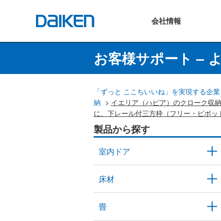
会社
情報
お客様サポート – 
「ずっと ここちいいね」を実現する企業 
納
>
イエリア（ハピア）のクローク収
に、下レール付三方枠（フリー・ピボッ
製品から探す
室内ドア
床材
畳