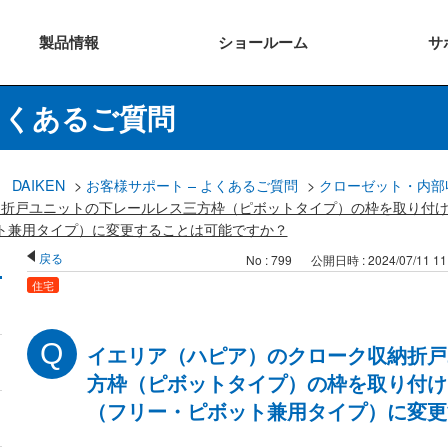
製品
情報
ショー
ルーム
サ
よくあるご質問
DAIKEN
>
お客様サポート – よくあるご質問
>
クローゼット・内部
納折戸ユニットの下レールレス三方枠（ピボットタイプ）の枠を取り付
ト兼用タイプ）に変更することは可能ですか？
戻る
No : 799
公開日時 : 2024/07/11 11
住宅
イエリア（ハピア）のクローク収納折戸
方枠（ピボットタイプ）の枠を取り付け
（フリー・ピボット兼用タイプ）に変更