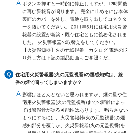
ボタンを押すと一時的に停止しますが、12時間後
に再び警報音が鳴ります。 完全に止めるには本体
裏面のカバーを外し、電池を取り出してコネクタ
ーを抜いてください。 2011年6月に住宅用火災警
報器の設置が新築・既存住宅ともに義務化されま
した。 火災警報器の取替えをしてください。
【火災報知器】火の元監視番 カタログ 電池の取
り外し方は下記の製品動画もご参照くだ...
住宅用火災警報器(火の元監視番)の煙感知式は、線
香の煙で鳴ってしまいますか？
影響はほとんどないと思われますが、煙の量や住
宅用火災警報器(火の元監視番)までの距離によっ
ては警報音が鳴る可能性はあります。 鳴らさない
ようにするには、火災警報器(火の元監視番)の煙
感知部分を覆うか、火災警報器(火の元監視番)を
一旦取り外して煙のない部屋に移動するなどの処