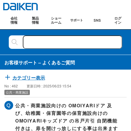
会社
製品
ショー
ログ
SNS
サポート
情報
情報
ルーム
イン
お客様サポート – よくあるご質問
カテゴリー表示
No : 462
更新日時 : 2025/06/23 15:54
公共・商業施設
公共・商業施設向けの OMOIYARIドア 及
び、幼稚園・保育園等の保育施設向けの
OMOIYARIキッズドア の吊戸片引 自閉機能
付きは、扉を開けっ放しにする事は出来ます