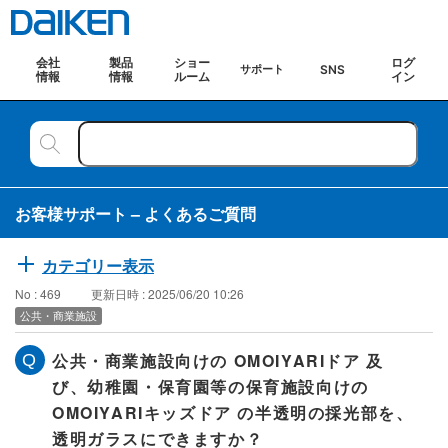
会社
製品
ショー
ログ
SNS
サポート
情報
情報
ルーム
イン
お客様サポート – よくあるご質問
カテゴリー表示
No : 469
更新日時 : 2025/06/20 10:26
公共・商業施設
公共・商業施設向けの OMOIYARIドア 及
び、幼稚園・保育園等の保育施設向けの
OMOIYARIキッズドア の半透明の採光部を、
透明ガラスにできますか？