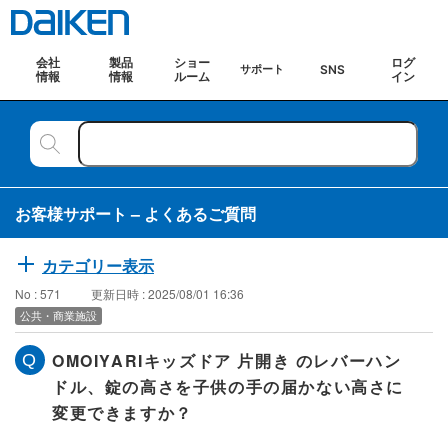
会社
製品
ショー
ログ
SNS
サポート
情報
情報
ルーム
イン
お客様サポート – よくあるご質問
カテゴリー表示
No : 571
更新日時 : 2025/08/01 16:36
公共・商業施設
OMOIYARIキッズドア 片開き のレバーハン
ドル、錠の高さを子供の手の届かない高さに
変更できますか？