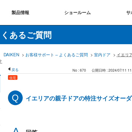
製品
情報
ショー
ルーム
サ
よくあるご質問
DAIKEN
>
お客様サポート – よくあるご質問
>
室内ドア
>
イエリ
？
戻る
No : 670
公開日時 : 2024/07/11 11
住宅
イエリアの親子ドアの特注サイズオーダ