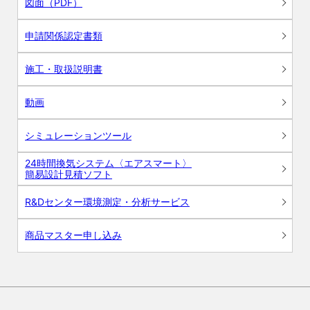
図面（PDF）
申請関係認定書類
施工・取扱説明書
動画
シミュレーションツール
24時間換気システム〈エアスマート〉
簡易設計見積ソフト
R&Dセンター環境測定・分析サービス
商品マスター申し込み