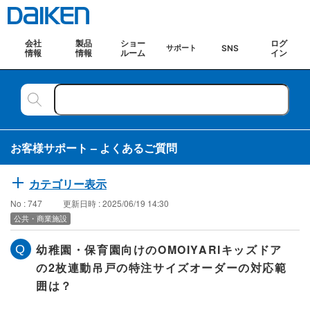
会社
製品
ショー
ログ
SNS
サポート
情報
情報
ルーム
イン
お客様サポート – よくあるご質問
カテゴリー表示
No : 747
更新日時 : 2025/06/19 14:30
公共・商業施設
幼稚園・保育園向けのOMOIYARIキッズドア
の2枚連動吊戸の特注サイズオーダーの対応範
囲は？