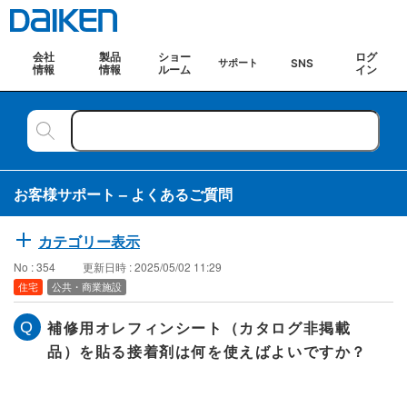
会社
製品
ショー
ログ
SNS
サポート
情報
情報
ルーム
イン
お客様サポート – よくあるご質問
カテゴリー表示
No : 354
更新日時 : 2025/05/02 11:29
住宅
公共・商業施設
補修用オレフィンシート（カタログ非掲載
品）を貼る接着剤は何を使えばよいですか？