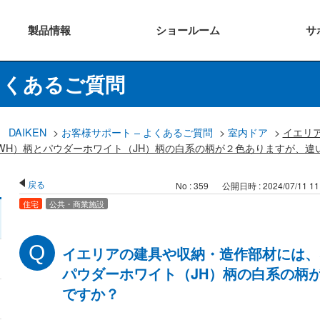
製品
情報
ショー
ルーム
サ
よくあるご質問
DAIKEN
>
お客様サポート – よくあるご質問
>
室内ドア
>
イエリ
WH）柄とパウダーホワイト（JH）柄の白系の柄が２色ありますが、違
戻る
No : 359
公開日時 : 2024/07/11 11
住宅
公共・商業施設
イエリアの建具や収納・造作部材には、
パウダーホワイト（JH）柄の白系の柄
ですか？