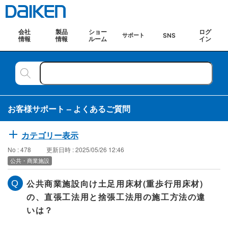
会社
製品
ショー
ログ
SNS
サポート
情報
情報
ルーム
イン
お客様サポート – よくあるご質問
カテゴリー表示
No : 478
更新日時 : 2025/05/26 12:46
公共・商業施設
公共商業施設向け土足用床材(重歩行用床材)
の、直張工法用と捨張工法用の施工方法の違
いは？