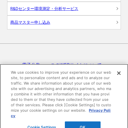
R&Dセンター環境測定・分析サービス
商品マスター申し込み
電子公告
このWEBサイトについて
We use cookies to improve your experience on our web
site, to personalize content and ads and to analyze our
プライバシーポリシー
traffic. We share information about your use of our web
site with our advertising and analytics partners, who ma
SNSコミュニティガイドライン
サイトマップ
y combine it with other information that you have provi
ded to them or that they have collected from your use
of their services. Please click [Cookie Settings] to custo
mize your cookie settings on our website.
Privacy Poli
©DAIKEN Corporation All Rights Reserved.
cy
Cookie Settings
OK