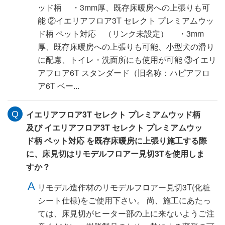
ッド柄 ・3mm厚、既存床暖房への上張りも可
能 ②イエリアフロア3T セレクト プレミアムウッ
ド柄 ペット対応 （リンク未設定） ・3mm
厚、既存床暖房への上張りも可能、小型犬の滑り
に配慮、トイレ・洗面所にも使用が可能 ③イエリ
アフロア6T スタンダード（旧名称：ハピアフロ
ア6T ベー...
イエリアフロア3T セレクト プレミアムウッド柄
及び イエリアフロア3T セレクト プレミアムウッ
ド柄 ペット対応 を既存床暖房に上張り施工する際
に、床見切はリモデルフロアー見切3Tを使用しま
すか？
リモデル造作材のリモデルフロアー見切3T(化粧
シート仕様)をご使用下さい。 尚、施工にあたっ
ては、床見切がヒーター部の上に来ないようご注