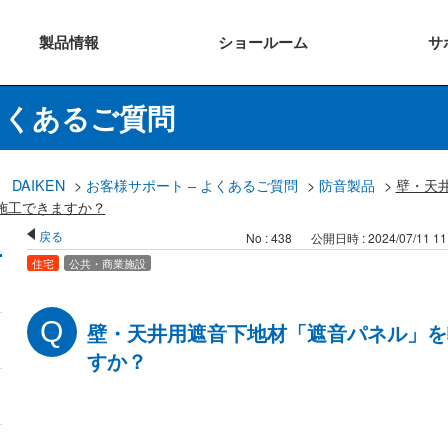
製品
情報
ショー
ルーム
サ
よくあるご質問
DAIKEN
>
お客様サポート – よくあるご質問
>
防音製品
>
壁・天
施工できますか？
戻る
No : 438
公開日時 : 2024/07/11 11
住宅
公共・商業施設
壁・天井用遮音下地材「遮音パネル」を
すか？